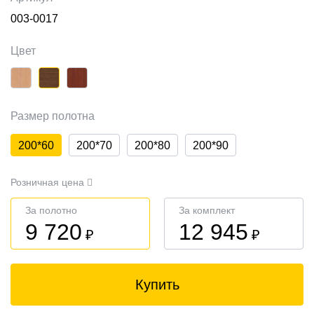
003-0017
Цвет
Размер полотна
200*60
200*70
200*80
200*90
Розничная цена
За полотно
За комплект
9 720
12 945
₽
₽
Купить