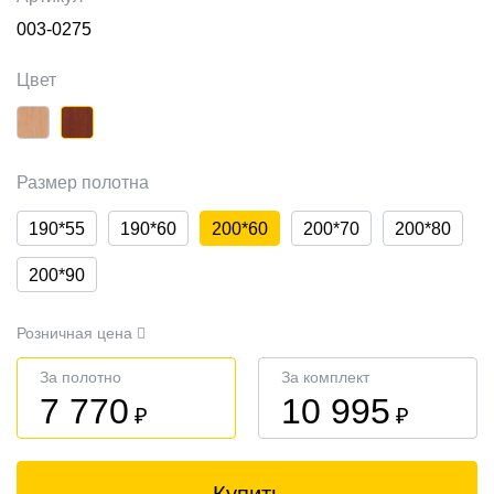
003-0275
Цвет
Размер полотна
190*55
190*60
200*60
200*70
200*80
200*90
Розничная цена
За полотно
За комплект
7 770
10 995
₽
₽