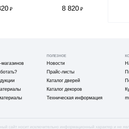
820
8 820
₽
₽
ПОЛЕЗНОЕ
К
-магазинов
Новости
Н
аботать?
Прайс-листы
П
одукции
Каталог дверей
П
материалы
Каталог декоров
К
материалы
Техническая информация
m
ный сайт носит исключительно информационный характер и не яв