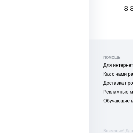
8 070
8 
₽
₽
ПОМОЩЬ
Для интернет
Как с нами р
Доставка пр
Рекламные 
Обучающие 
Внимание! Дан