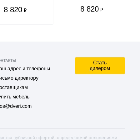
8 820
8 820
₽
₽
ОНТАКТЫ
Стать
дилером
аш адрес и телефоны
исьмо директору
оставщикам
упить мебель
os@dveri.com
ляется публичной офертой, определяемой положениями