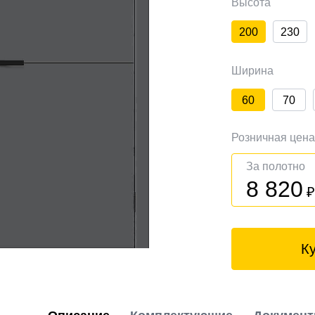
Высота
200
230
Ширина
60
70
Розничная цен
За полотно
8 820
К