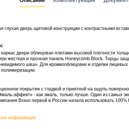
Описание
Комплектующие
Докумен
 глухая дверь щитовой конструкции с контрастными вставк
и:
каркас двери облицован плитами высокой плотности толщи
три жесткая и прочная панель Honeycomb Block. Торцы за
невидимого шва». Для кромкооблицовки и отделки лицевых
 полимеризации.
ционное покрытие c гладкой и приятной на ощупь поверхно
маль-эффект» - как эмаль, только лучше. Один из самых эко
омпания Bravo первой в России начала использовать 100%
ная информация