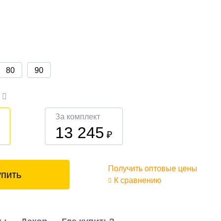
80
90
а
За комплект
13 245
₽
₽
Получить оптовые цены
упить
К сравнению