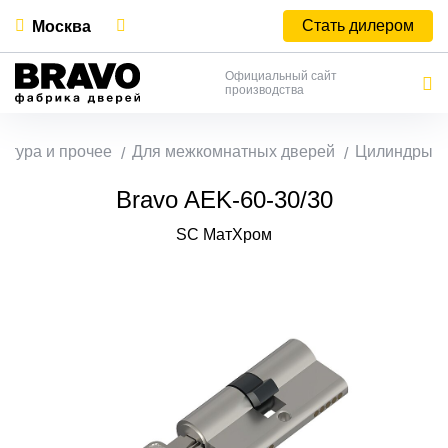
Стать дилером
Москва
Официальный сайт
производства
итура и прочее
Для межкомнатных дверей
Цилиндры
Bravo AЕK-60-30/30
SC МатХром