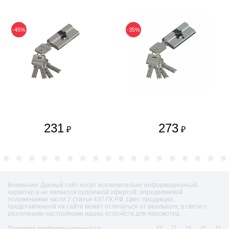
-45%
-35%
231
273
₽
₽
Внимание! Данный сайт носит исключительно информационный
характер и не является публичной офертой, определяемой
положениями части 2 статьи 437 ГК РФ. Цвет продукции,
представленной на сайте может отличаться от реального, в связи с
различными настройками ваших устройств для просмотра.
Политика конфиденциальности