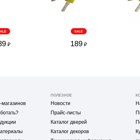
ALE
SALE
89
189
₽
₽
ПОЛЕЗНОЕ
К
-магазинов
Новости
Н
аботать?
Прайс-листы
П
одукции
Каталог дверей
П
материалы
Каталог декоров
К