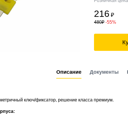
Розничная цен
216
₽
480
₽
-55%
К
Описание
Документы
метричный ключ/фиксатор, решение класса премиум.
рпуса: