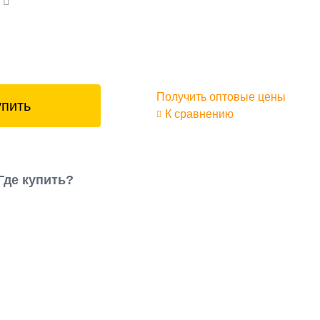
а
Получить оптовые цены
упить
К сравнению
Где купить?