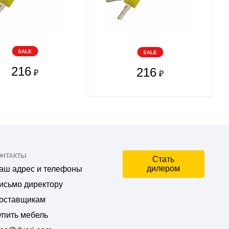
SALE
SALE
216
216
₽
₽
ОНТАКТЫ
Стать
дилером
аш адрес и телефоны
исьмо директору
оставщикам
упить мебель