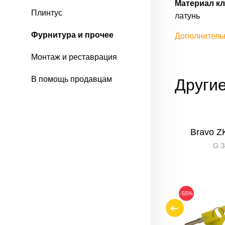
Материал кл
Плинтус
латунь
Фурнитура и прочее
Дополнитель
Монтаж и реставрация
В помощь продавцам
Другие
-30/30
Bravo ZK-60-30/30
Bravo Z
ый
C Хром
G З
-35%
-55%