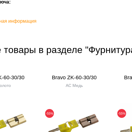
юча:
ная информация
 товары в разделе "Фурнитур
K-60-30/30
Bravo ZK-60-30/30
Bra
олото
AC Медь
-55%
-55%