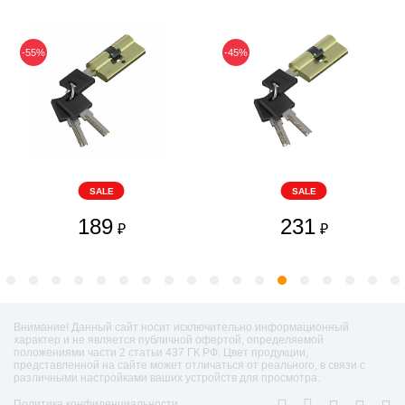
-55%
-45%
SALE
SALE
189
231
₽
₽
Внимание! Данный сайт носит исключительно информационный
характер и не является публичной офертой, определяемой
положениями части 2 статьи 437 ГК РФ. Цвет продукции,
представленной на сайте может отличаться от реального, в связи с
различными настройками ваших устройств для просмотра.
Политика конфиденциальности