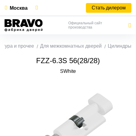
Стать дилером
Москва
Официальный сайт
производства
итура и прочее
Для межкомнатных дверей
Цилиндры
FZZ-6.3S 56(28/28)
SWhite