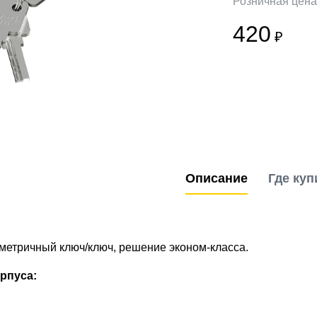
Розничная цен
420
₽
Описание
Где куп
метричный ключ/ключ, решение эконом-класса.
рпуса: