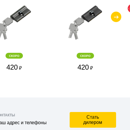
СКОРО
СКОРО
420
420
₽
₽
ОНТАКТЫ
Стать
дилером
аш адрес и телефоны