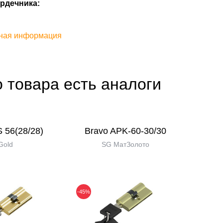
рдечника:
ная информация
о товара есть аналоги
 56(28/28)
Bravo AРK-60-30/30
Gold
SG МатЗолото
-45%