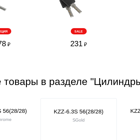
КЦИЯ
SALE
78
231
₽
₽
е товары в разделе "Цилиндр
 56(28/28)
KZZ
KZZ-6.3S 56(28/28)
hrome
SGold