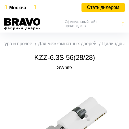
Стать дилером
Москва
Официальный сайт
производства
итура и прочее
Для межкомнатных дверей
Цилиндры
KZZ-6.3S 56(28/28)
SWhite