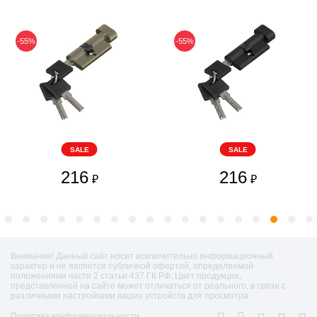
-55%
-55%
SALE
SALE
216
216
₽
₽
Внимание! Данный сайт носит исключительно информационный
характер и не является публичной офертой, определяемой
положениями части 2 статьи 437 ГК РФ. Цвет продукции,
представленной на сайте может отличаться от реального, в связи с
различными настройками ваших устройств для просмотра.
Политика конфиденциальности