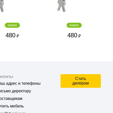
СКОРО
СКОРО
480
480
₽
₽
ОНТАКТЫ
Стать
дилером
аш адрес и телефоны
исьмо директору
оставщикам
упить мебель