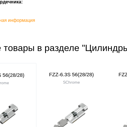
рдечника:
ная информация
е товары в разделе "Цилиндр
FZZ-6.3S 56(28/28)
FZZ
 56(28/28)
SChrome
rome