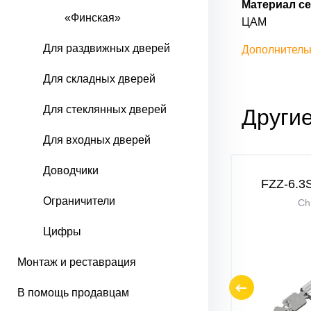
Материал се
«Финская»
ЦАМ
Для раздвижных дверей
Дополнитель
Для складных дверей
Для стеклянных дверей
Други
Для входных дверей
Доводчики
28/28)
FZZ-6.3S 56(28/28)
FZZ-6.3S
Ограничители
SWhite
Ch
Цифры
Монтаж и реставрация
В помощь продавцам