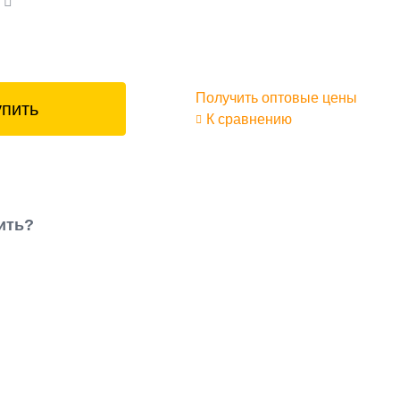
а
Получить оптовые цены
упить
К сравнению
ить?