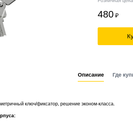
Розничная цен
480
₽
К
Описание
Где куп
метричный ключ/фиксатор, решение эконом-класса.
рпуса: