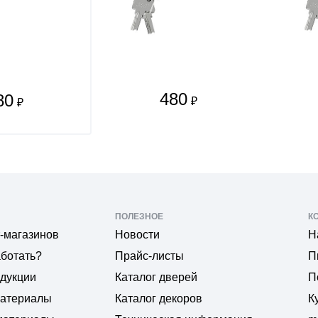
480
80
₽
₽
ПОЛЕЗНОЕ
К
-магазинов
Новости
Н
аботать?
Прайс-листы
П
одукции
Каталог дверей
П
материалы
Каталог декоров
К