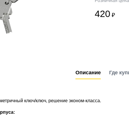
Розничная цен
420
₽
Описание
Где куп
метричный ключ/ключ, решение эконом-класса.
рпуса: