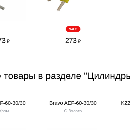
SALE
73
273
₽
₽
е товары в разделе "Цилиндр
F-60-30/30
Bravo AЕF-60-30/30
KZZ
Хром
G Золото