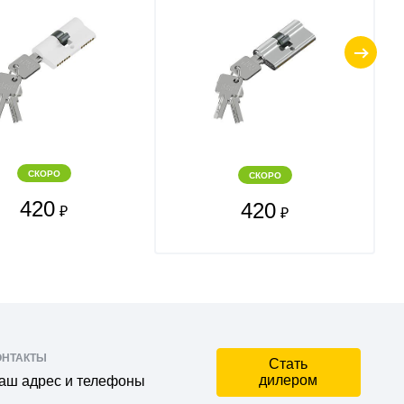
СКОРО
СКОРО
420
420
₽
₽
ОНТАКТЫ
Стать
дилером
аш адрес и телефоны