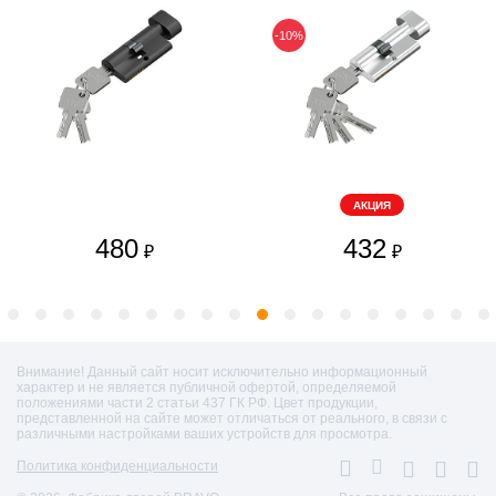
-10%
АКЦИЯ
480
432
₽
₽
Внимание! Данный сайт носит исключительно информационный
характер и не является публичной офертой, определяемой
положениями части 2 статьи 437 ГК РФ. Цвет продукции,
представленной на сайте может отличаться от реального, в связи с
различными настройками ваших устройств для просмотра.
Политика конфиденциальности