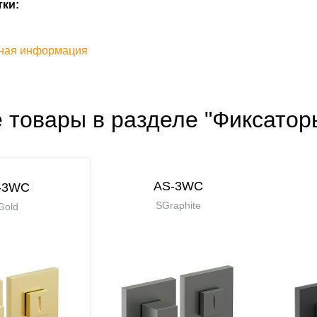
ки:
ная информация
 товары в разделе "Фиксатор
AS-3WC
-3WC
SGraphite
Gold