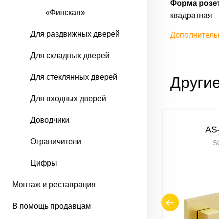
Форма розет
«Финская»
квадратная
Для раздвижных дверей
Дополнитель
Для складных дверей
Для стеклянных дверей
Другие
Для входных дверей
Доводчики
AS-3WC
AS
Ограничители
SChrome
S
Цифры
Монтаж и реставрация
В помощь продавцам