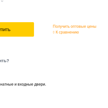
а
Получить оптовые цены
упить
К сравнению
ить?
мнатные и входные двери.