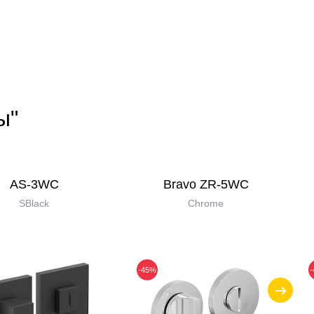
ы"
AS-3WC
Bravo ZR-5WC
SBlack
Chrome
-45%