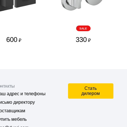
SALE
600
330
₽
₽
ОНТАКТЫ
Стать
дилером
аш адрес и телефоны
исьмо директору
оставщикам
упить мебель