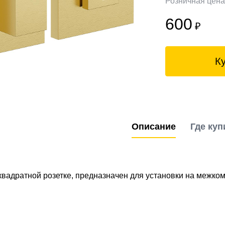
Розничная цен
600
₽
К
Описание
Где куп
квадратной розетке, предназначен для установки на межко