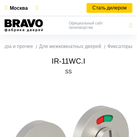
Стать дилером
Москва
Официальный сайт
производства
тура и прочее
Для межкомнатных дверей
Фиксаторы
IR-11WC.I
SS