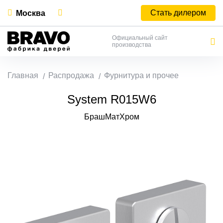
Стать дилером
Москва
Официальный сайт
производства
Главная
Распродажа
Фурнитура и прочее
System R015W6
БрашМатХром