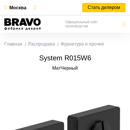
Стать дилером
Москва
Официальный сайт
производства
Главная
Распродажа
Фурнитура и прочее
System R015W6
МатЧерный