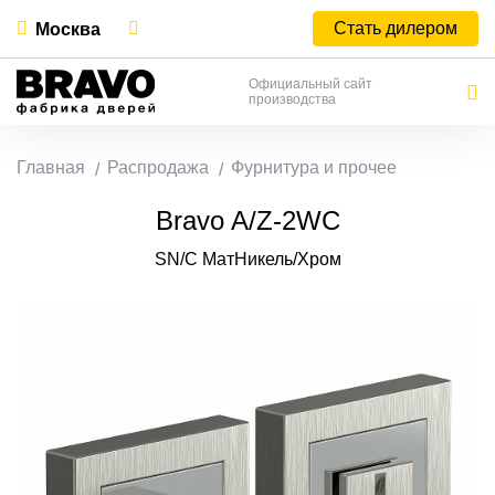
Стать дилером
Москва
Официальный сайт
производства
Главная
Распродажа
Фурнитура и прочее
Bravo A/Z-2WC
SN/C МатНикель/Хром