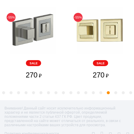
-55%
-55%
SALE
SALE
270
270
₽
₽
Внимание! Данный сайт носит исключительно информационный
характер и не является публичной офертой, определяемой
положениями части 2 статьи 437 ГК РФ. Цвет продукции,
представленной на сайте может отличаться от реального, в связи с
различными настройками ваших устройств для просмотра.
Политика конфиденциальности