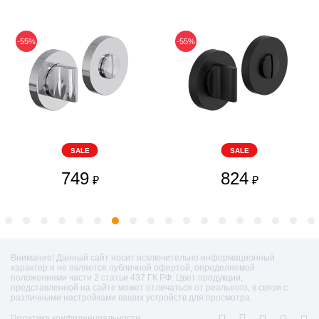
-55%
-55%
SALE
SALE
749
824
₽
₽
Внимание! Данный сайт носит исключительно информационный
характер и не является публичной офертой, определяемой
положениями части 2 статьи 437 ГК РФ. Цвет продукции,
представленной на сайте может отличаться от реального, в связи с
различными настройками ваших устройств для просмотра.
Политика конфиденциальности