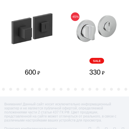
-45%
SALE
600
330
₽
₽
Внимание! Данный сайт носит исключительно информационный
характер и не является публичной офертой, определяемой
положениями части 2 статьи 437 ГК РФ. Цвет продукции,
представленной на сайте может отличаться от реального, в связи с
различными настройками ваших устройств для просмотра.
Политика конфиденциальности