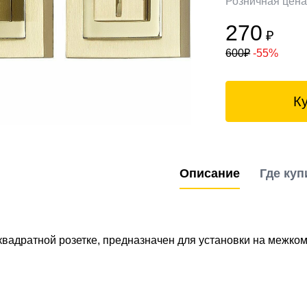
Розничная цен
270
₽
600
₽
-55%
К
Описание
Где куп
квадратной розетке, предназначен для установки на межко