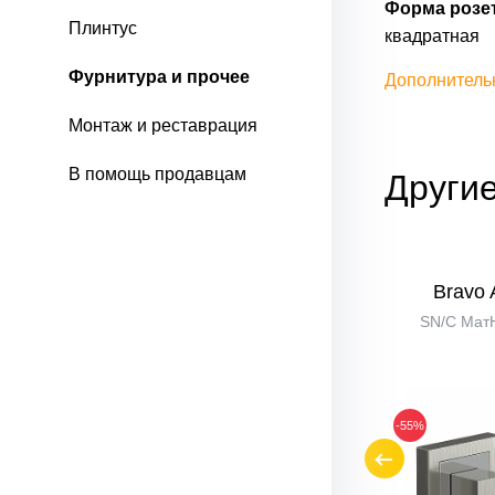
Форма розет
Плинтус
квадратная
Фурнитура и прочее
Дополнитель
Монтаж и реставрация
В помощь продавцам
Другие
2WC
Bravo A/Z-2WC
Bravo
SC МатХром
SN/C Мат
-45%
-55%