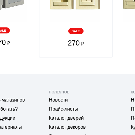
ALE
SALE
70
270
₽
₽
ПОЛЕЗНОЕ
К
-магазинов
Новости
Н
аботать?
Прайс-листы
П
одукции
Каталог дверей
П
материалы
Каталог декоров
К