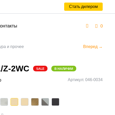
Стать дилером
онтакты
0
ура и прочее
Вперед →
A/Z-2WC
SALE
В НАЛИЧИИ
о
Артикул: 046-0034