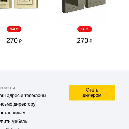
SALE
SALE
270
270
₽
₽
ОНТАКТЫ
Стать
дилером
аш адрес и телефоны
исьмо директору
оставщикам
упить мебель