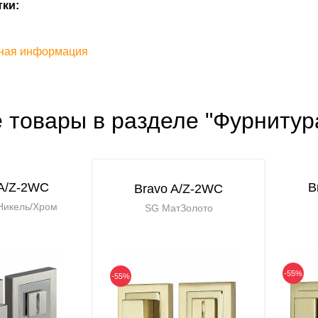
ки:
ная информация
 товары в разделе "Фурнитур
 A/Z-2WC
B
Bravo A/Z-2WC
Никель/Хром
SG МатЗолото
-55%
-55%