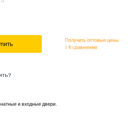
а
Получить оптовые цены
упить
К сравнению
ить?
мнатные и входные двери.