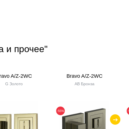
а и прочее"
ravo A/Z-2WC
Bravo A/Z-2WC
G Золото
AB Бронза
-55%