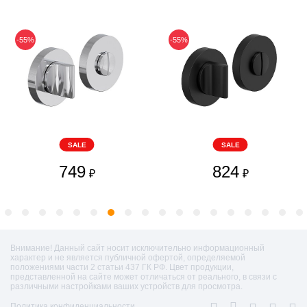
-55%
-55%
SALE
SALE
749
824
₽
₽
Внимание! Данный сайт носит исключительно информационный
характер и не является публичной офертой, определяемой
положениями части 2 статьи 437 ГК РФ. Цвет продукции,
представленной на сайте может отличаться от реального, в связи с
различными настройками ваших устройств для просмотра.
Политика конфиденциальности