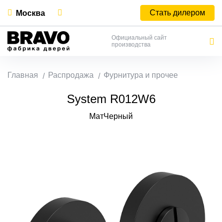
Стать дилером
Москва
Официальный сайт
производства
Главная
Распродажа
Фурнитура и прочее
System R012W6
МатЧерный