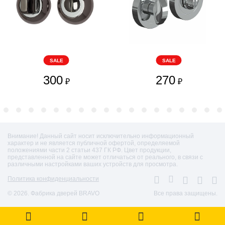
SALE
SALE
300
270
₽
₽
Внимание! Данный сайт носит исключительно информационный
характер и не является публичной офертой, определяемой
положениями части 2 статьи 437 ГК РФ. Цвет продукции,
представленной на сайте может отличаться от реального, в связи с
различными настройками ваших устройств для просмотра.
Политика конфиденциальности
© 2026. Фабрика дверей BRAVO
Все права защищены.