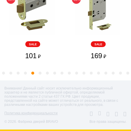
SALE
SALE
101
169
₽
₽
Внимание! Данный сайт носит исключительно информационный
характер и не является публичной офертой, определяемой
положениями части 2 статьи 437 ГК РФ. Цвет продукции,
представленной на сайте может отличаться от реального, в связи с
различными настройками ваших устройств для просмотра.
Политика конфиденциальности
© 2026. Фабрика дверей BRAVO
Все права защищены.