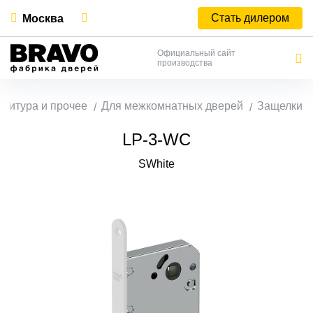
Стать дилером
Москва
Официальный сайт
производства
нитура и прочее
Для межкомнатных дверей
Защелки
LP-3-WC
SWhite