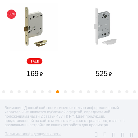
-55%
SALE
169
525
₽
₽
Внимание! Данный сайт носит исключительно информационный
характер и не является публичной офертой, определяемой
положениями части 2 статьи 437 ГК РФ. Цвет продукции,
представленной на сайте может отличаться от реального, в связи с
различными настройками ваших устройств для просмотра.
Политика конфиденциальности