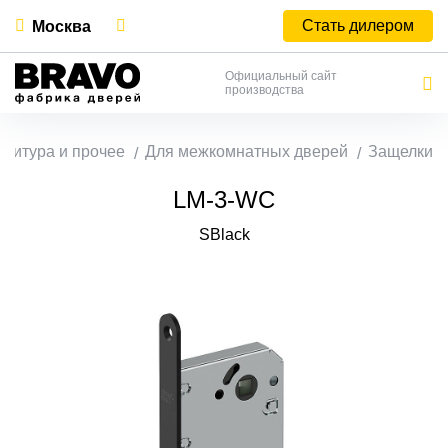
Стать дилером
Москва
Официальный сайт
производства
нитура и прочее
Для межкомнатных дверей
Защелки
LM-3-WC
SBlack