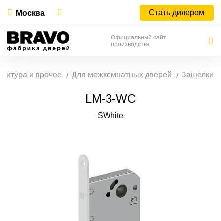
Стать дилером
Москва
Официальный сайт
производства
нитура и прочее
Для межкомнатных дверей
Защелки
LM-3-WC
SWhite