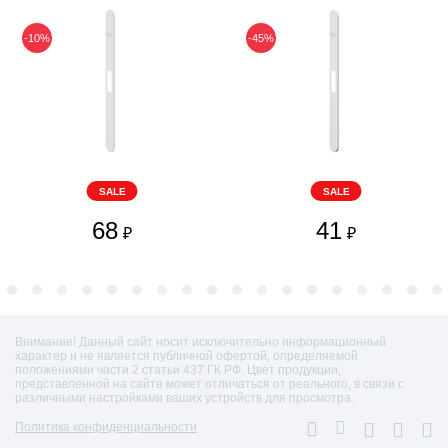
-10%
-45%
SALE
SALE
68
41
₽
₽
Внимание! Данный сайт носит исключительно информационный
характер и не является публичной офертой, определяемой
положениями части 2 статьи 437 ГК РФ. Цвет продукции,
представленной на сайте может отличаться от реального, в связи с
различными настройками ваших устройств для просмотра.
Политика конфиденциальности