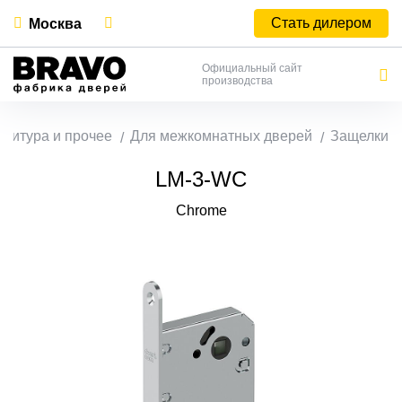
Стать дилером
Москва
Официальный сайт
производства
нитура и прочее
Для межкомнатных дверей
Защелки
LM-3-WC
Chrome