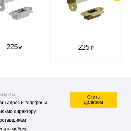
225
225
₽
₽
ОНТАКТЫ
Стать
дилером
аш адрес и телефоны
исьмо директору
оставщикам
упить мебель