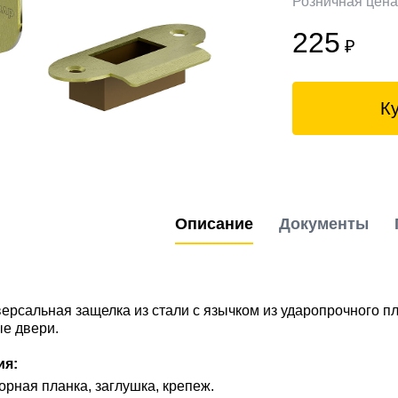
Розничная цен
225
₽
К
Описание
Документы
ерсальная защелка из стали с язычком из ударопрочного п
е двери.
ия:
орная планка, заглушка, крепеж.