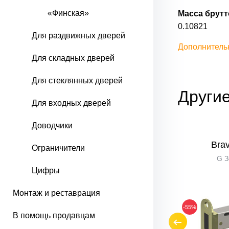
«Финская»
Масса брутто
0.10821
Для раздвижных дверей
Дополнитель
Для складных дверей
Для стеклянных дверей
Другие
Для входных дверей
Доводчики
1
Bravo M-1
Bra
Ограничители
SG МатЗолото
G З
Цифры
Монтаж и реставрация
-45%
-55%
В помощь продавцам