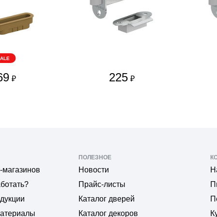
ALE
69
225
₽
₽
ПОЛЕЗНОЕ
К
-магазинов
Новости
Н
аботать?
Прайс-листы
П
одукции
Каталог дверей
П
материалы
Каталог декоров
К