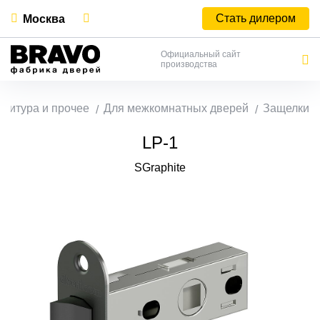
Стать дилером
Москва
Официальный сайт
производства
нитура и прочее
Для межкомнатных дверей
Защелки
LP-1
SGraphite