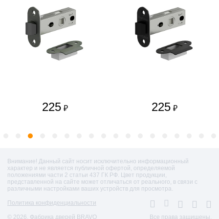
225
225
₽
₽
Внимание! Данный сайт носит исключительно информационный
характер и не является публичной офертой, определяемой
положениями части 2 статьи 437 ГК РФ. Цвет продукции,
представленной на сайте может отличаться от реального, в связи с
различными настройками ваших устройств для просмотра.
Политика конфиденциальности
© 2026. Фабрика дверей BRAVO
Все права защищены.