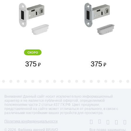
СКОРО
375
375
₽
₽
Внимание! Данный сайт носит исключительно информационный
характер и не является публичной офертой, определяемой
положениями части 2 статьи 437 ГК РФ. Цвет продукции,
представленной на сайте может отличаться от реального, в связи с
различными настройками ваших устройств для просмотра.
Политика конфиденциальности
© 2026. Фабрика дверей BRAVO
Все права защищены.