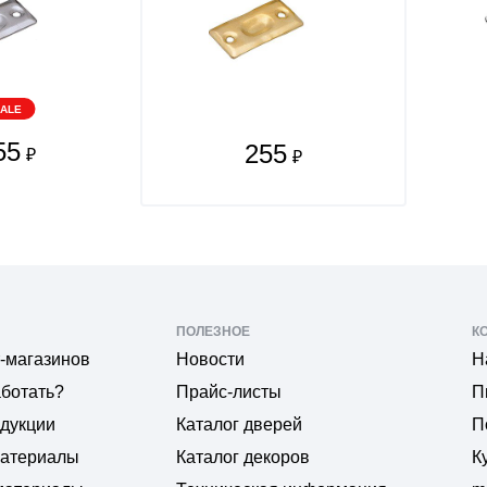
ALE
55
255
₽
₽
ПОЛЕЗНОЕ
К
-магазинов
Новости
Н
аботать?
Прайс-листы
П
одукции
Каталог дверей
П
материалы
Каталог декоров
К