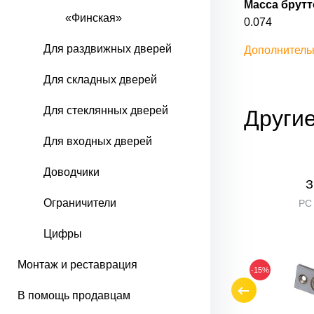
Масса брутто
«Финская»
0.074
Для раздвижных дверей
Дополнитель
Для складных дверей
Для стеклянных дверей
Другие
Для входных дверей
Доводчики
а FF-3
Лицевая планка FF-3
Ограничители
SBlack
PC
Цифры
Монтаж и реставрация
-10%
-15%
В помощь продавцам