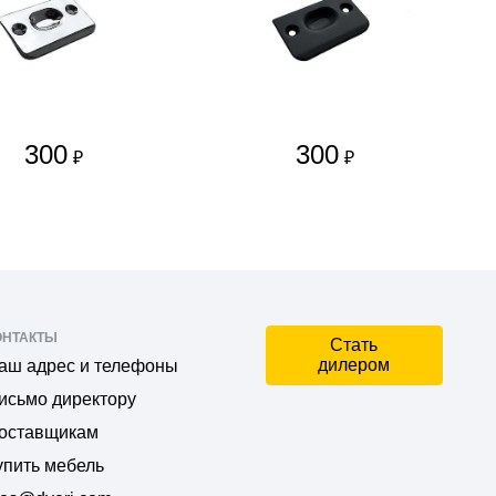
300
300
₽
₽
ОНТАКТЫ
Стать
дилером
аш адрес и телефоны
исьмо директору
оставщикам
упить мебель