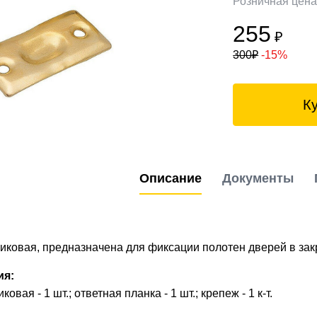
Розничная цен
255
₽
300
₽
-15%
К
Описание
Документы
иковая, предназначена для фиксации полотен дверей в за
ия:
овая - 1 шт.; ответная планка - 1 шт.; крепеж - 1 к-т.