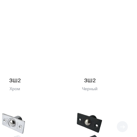
ЗШ2
ЗШ2
Хром
Черный