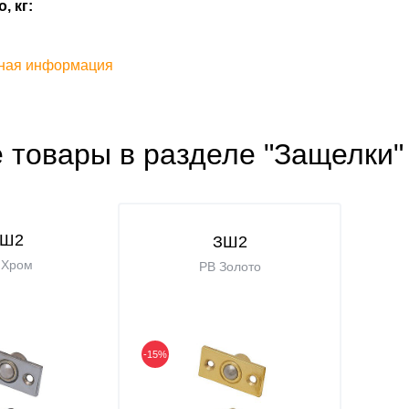
, кг:
ная информация
 товары в разделе "Защелки"
ЗШ2
ЗШ2
 Хром
PB Золото
-15%