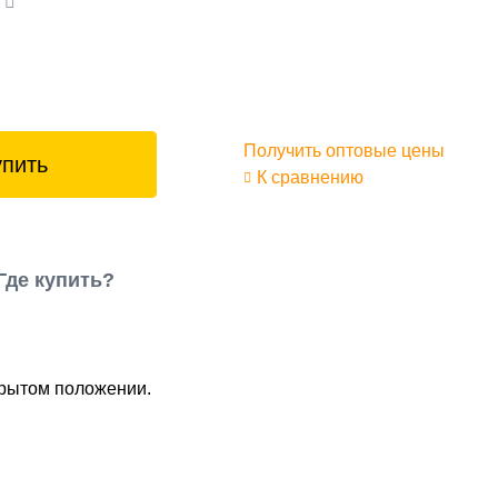
а
Получить оптовые цены
упить
К сравнению
Где купить?
крытом положении.