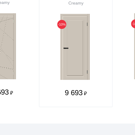
eamy
Creamy
-
-10%
693
9 693
₽
₽