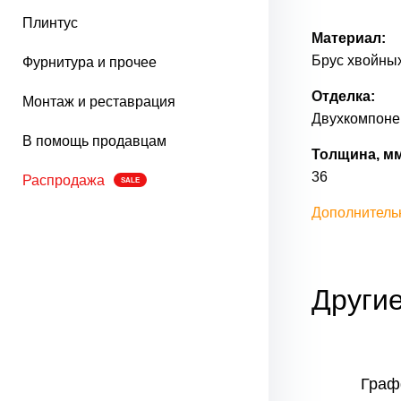
Плинтус
Материал:
Брус хвойных
Фурнитура и прочее
Отделка:
Монтаж и реставрация
Двухкомпонен
В помощь продавцам
Толщина, мм
36
Распродажа
SALE
Дополнитель
Другие
-1
Граффити-1
Граф