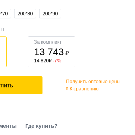
а
0*70
200*80
200*90
а
За комплект
13 743
₽
₽
%
14 820
₽
-7%
Получить оптовые цены
упить
К сравнению
менты
Где купить?