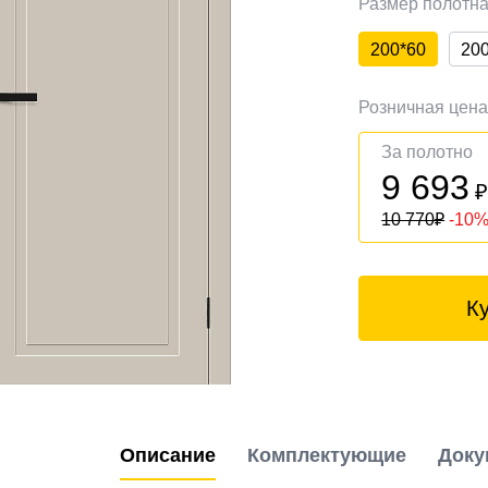
Размер полотн
200*60
20
Розничная цен
За полотно
9 693
10 770
₽
-10
К
Описание
Комплектующие
Доку