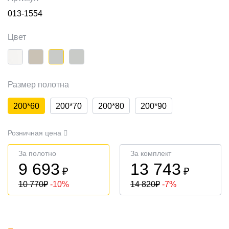
013-1554
Цвет
Размер полотна
200*60
200*70
200*80
200*90
Розничная цена
За полотно
За комплект
9 693
13 743
₽
₽
10 770
₽
-10%
14 820
₽
-7%