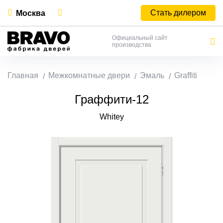
Стать дилером
Москва
Официальный сайт
производства
Главная
Межкомнатные двери
Эмаль
Graffiti
Граффити-12
Whitey