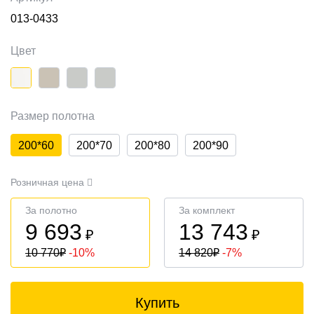
013-0433
Цвет
Размер полотна
200*60
200*70
200*80
200*90
Розничная цена
За полотно
За комплект
9 693
13 743
₽
₽
10 770
₽
-10%
14 820
₽
-7%
Купить