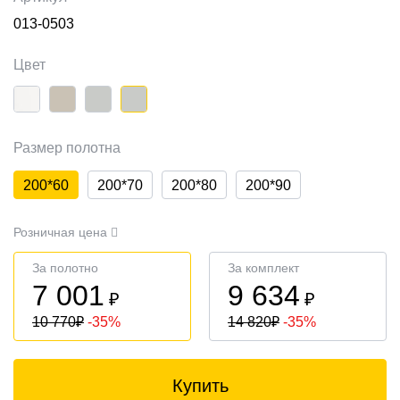
013-0503
Цвет
Размер полотна
200*60
200*70
200*80
200*90
Розничная цена
За полотно
За комплект
7 001
9 634
₽
₽
10 770
₽
-35%
14 820
₽
-35%
Купить