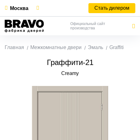
Стать дилером
Москва
Официальный сайт
производства
Главная
Межкомнатные двери
Эмаль
Graffiti
Граффити-21
Creamy