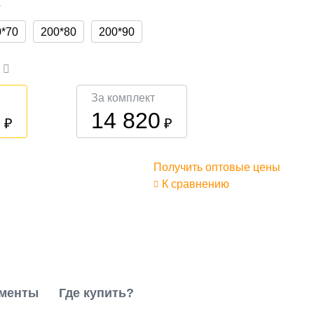
а
0*70
200*80
200*90
а
За комплект
0
14 820
₽
₽
Получить оптовые цены
К сравнению
менты
Где купить?