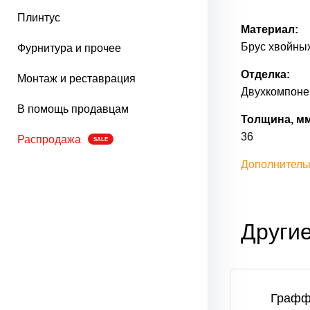
Плинтус
Материал:
Брус хвойных
Фурнитура и прочее
Отделка:
Монтаж и реставрация
Двухкомпонен
В помощь продавцам
Толщина, мм
36
Распродажа
SALE
Дополнитель
Другие
-27
Граффити-32
Графф