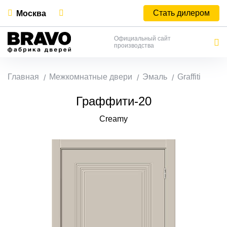
Стать дилером
Москва
Официальный сайт
производства
Главная
Межкомнатные двери
Эмаль
Graffiti
Граффити-20
Creamy