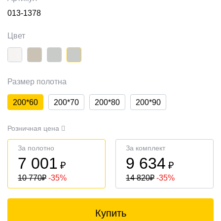
013-1378
Цвет
Размер полотна
200*60
200*70
200*80
200*90
Розничная цена
За полотно
За комплект
7 001
9 634
₽
₽
10 770
₽
-35%
14 820
₽
-35%
Купить