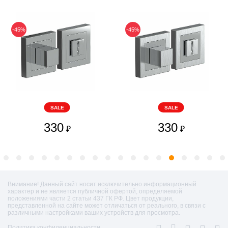
-45%
-45%
SALE
SALE
330
330
₽
₽
Внимание! Данный сайт носит исключительно информационный
характер и не является публичной офертой, определяемой
положениями части 2 статьи 437 ГК РФ. Цвет продукции,
представленной на сайте может отличаться от реального, в связи с
различными настройками ваших устройств для просмотра.
Политика конфиденциальности