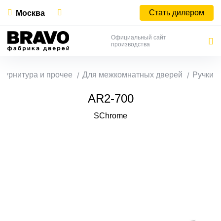
Стать дилером
Москва
Официальный сайт
производства
Фурнитура и прочее
Для межкомнатных дверей
Ручки
AR2-700
SChrome