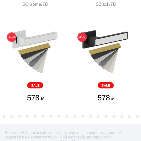
SChrome/7D
SBlack/7D
-45%
-45%
SALE
SALE
578
578
₽
₽
Внимание! Данный сайт носит исключительно информационный
характер и не является публичной офертой, определяемой