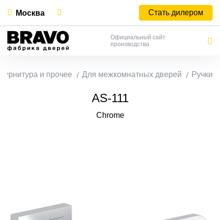
Стать дилером
Москва
Официальный сайт
производства
Фурнитура и прочее
Для межкомнатных дверей
Ручки
AS-111
Chrome