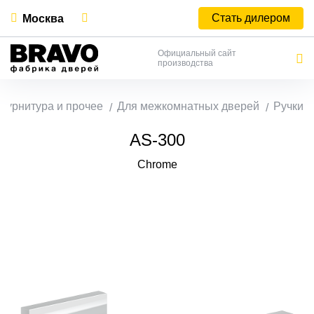
Стать дилером
Москва
Официальный сайт
производства
Фурнитура и прочее
Для межкомнатных дверей
Ручки
AS-300
Chrome