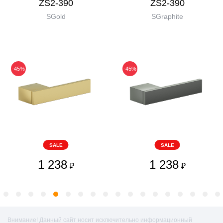
ZS2-390
ZS2-390
SGold
SGraphite
-45%
-45%
SALE
SALE
1 238
1 238
₽
₽
Внимание! Данный сайт носит исключительно информационный