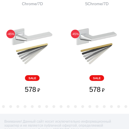
Chrome/7D
SChrome/7D
-45%
-45%
SALE
SALE
578
578
₽
₽
Внимание! Данный сайт носит исключительно информационный
характер и не является публичной офертой, определяемой