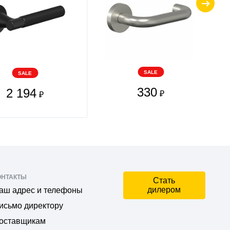
SALE
SALE
330
2 194
₽
₽
ОНТАКТЫ
Стать
дилером
аш адрес и телефоны
исьмо директору
оставщикам