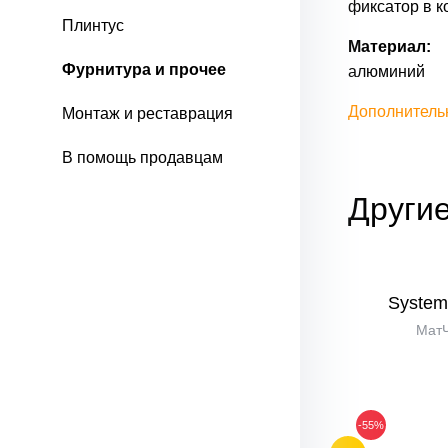
фиксатор в к
Плинтус
Материал:
Фурнитура и прочее
алюминий
Дополнитель
Монтаж и реставрация
В помощь продавцам
Другие
in
System Proton-L
System
й
Хром
Мат
-55%
-55%