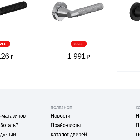
ALE
SALE
126
1 991
₽
₽
ПОЛЕЗНОЕ
К
-магазинов
Новости
Н
аботать?
Прайс-листы
П
одукции
Каталог дверей
П