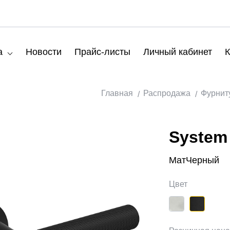
а
Новости
Прайс-листы
Личный кабинет
К
Главная
Распродажа
Фурнит
System
МатЧерный
Цвет