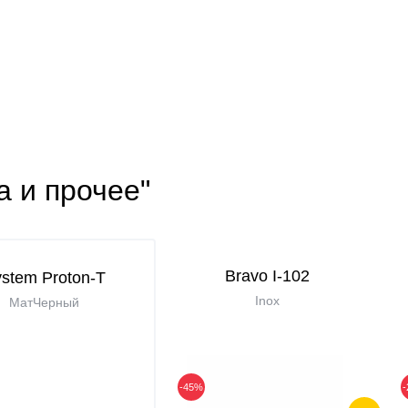
а и прочее"
Bravo I-102
stem Proton-T
Inox
МатЧерный
-45%