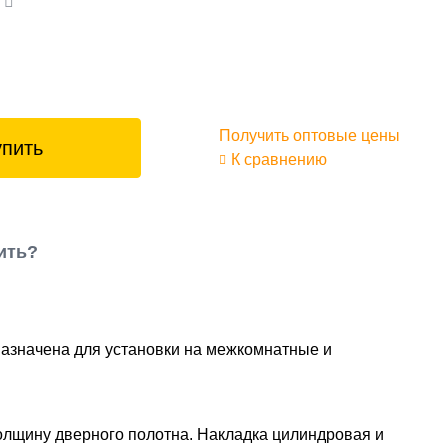
а
Получить оптовые цены
упить
К сравнению
ить?
назначена для установки на межкомнатные и
олщину дверного полотна. Накладка цилиндровая и