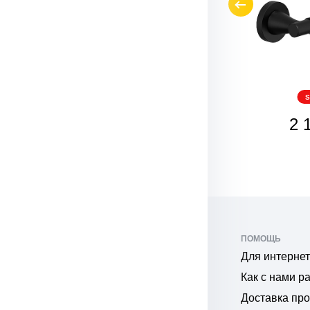
SALE
S
1 924
2 
₽
₽
ПОМОЩЬ
Для интернет
Как с нами р
Доставка пр