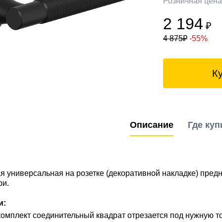
Розничная цен
2 194
₽
4 875
₽
-55%
К
Описание
Где куп
я универсальная на розетке (декоративной накладке) пред
ри.
и:
омплект соединительный квадрат отрезается под нужную т