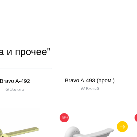
а и прочее"
Bravo A-493 (пром.)
Bravo A-492
W Белый
G Золото
-45%