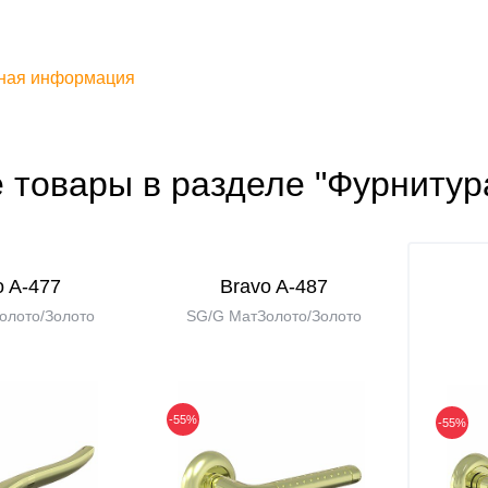
ная информация
 товары в разделе "Фурнитур
o A-477
Bravo A-487
олото/Золото
SG/G МатЗолото/Золото
-55%
-55%