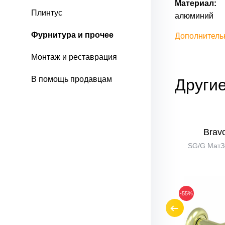
Материал:
Плинтус
алюминий
Фурнитура и прочее
Дополнитель
Монтаж и реставрация
В помощь продавцам
Другие
69
Bravo Z-469
Brav
AB Бронза
SG/G МатЗ
-55%
-55%