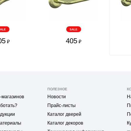
ALE
SALE
05
405
₽
₽
ПОЛЕЗНОЕ
К
-магазинов
Новости
Н
аботать?
Прайс-листы
П
одукции
Каталог дверей
П
материалы
Каталог декоров
К