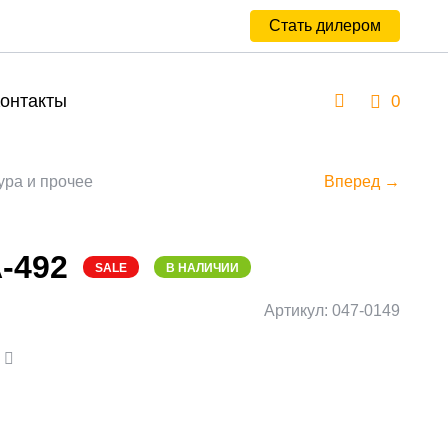
Стать дилером
онтакты
0
ура и прочее
Вперед →
A-492
SALE
В НАЛИЧИИ
Артикул: 047-0149
а