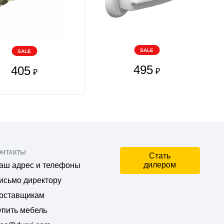
SALE
SALE
495
405
₽
₽
ОНТАКТЫ
Стать
дилером
аш адрес и телефоны
исьмо директору
оставщикам
упить мебель